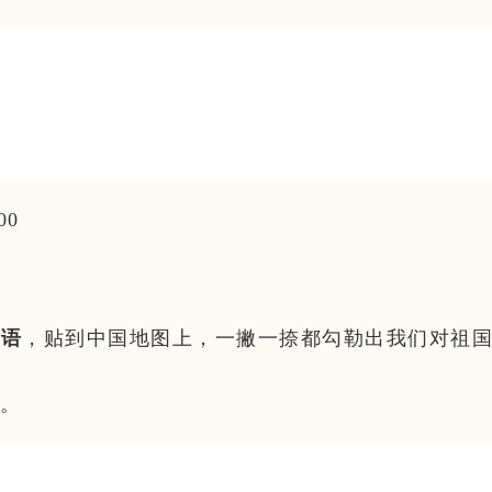
00
福语
，贴到中国地图上，一撇一捺都勾勒出我们对祖
分。