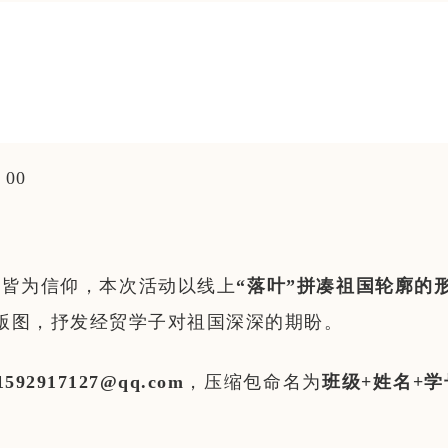
：00
耀皆为信仰，本次活动以线上
“落叶”拼凑祖国轮廓的
版图，抒发经贸学子对祖国深深的期盼。
1592917127@qq.com
，压缩包命名为
班级+姓名+学
。