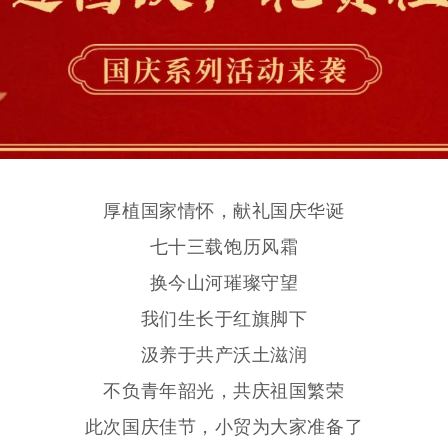
厚植国家情怀，
献礼国庆华诞
七十三载饱历风霜
换今山河璀璨守望
我们生长于红旗脚下
汲养于共产沃土滋润
不负青年韶光，
共庆祖国繁荣
此次国庆佳节，小贸为大家准备了